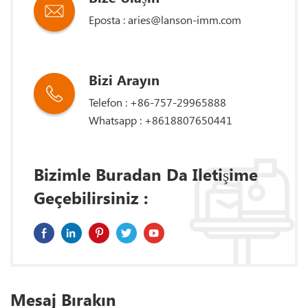
Eposta :
aries@lanson-imm.com
Bizi Arayın
Telefon : +86-757-29965888
Whatsapp :
+8618807650441
Bizimle Buradan Da Iletişime
Geçebilirsiniz :
Mesaj Bırakın