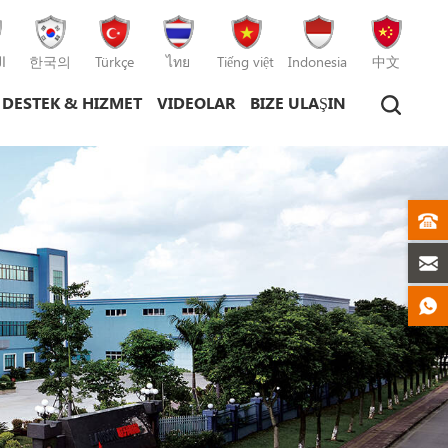
ا
한국의
Türkçe
ไทย
Tiếng việt
Indonesia
中文
DESTEK & HIZMET
VIDEOLAR
BIZE ULAŞIN
plastik enjeksiyon kalıplama makinesi