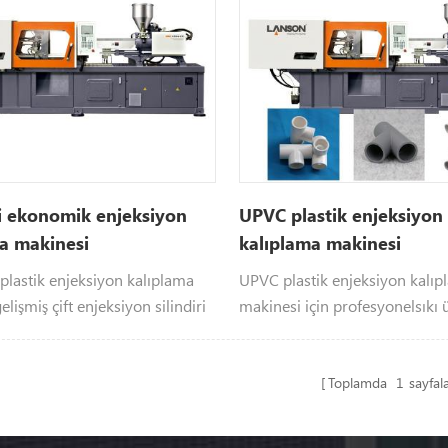
i ekonomik enjeksiyon
UPVC plastik enjeksiyon
a makinesi
kalıplama makinesi
lastik enjeksiyon kalıplama
UPVC plastik enjeksiyon kalı
lişmiş çift enjeksiyon silindiri
makinesi için profesyonelsıkı 
gereksinimi UPVC ürünler.
Toplamda
1
sayfala