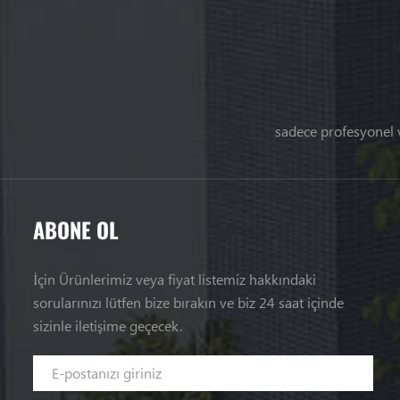
sadece profesyonel 
ABONE OL
İçin Ürünlerimiz veya fiyat listemiz hakkındaki
sorularınızı lütfen bize bırakın ve biz 24 saat içinde
sizinle iletişime geçecek.