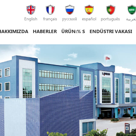
English
français
русский
español
português
لعربية
HAKKIMIZDA
HABERLER
ÜRÜN:% S
ENDÜSTRI VAKASI
plastik enjeksiyon kalıplama makinesi