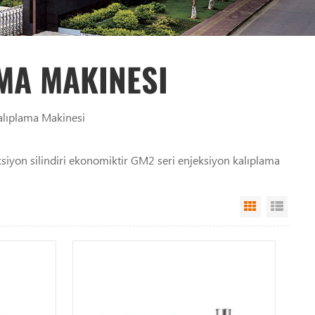
MA MAKINESI
lıplama Makinesi
ksiyon silindiri ekonomiktir GM2 seri enjeksiyon kalıplama
Grid View
List 