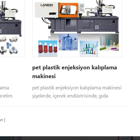
pet plastik enjeksiyon kalıplama
makinesi
plama
pet plastik enjeksiyon kalıplama makinesi
üretim
şişelerde, içecek endüstrisinde, gıda
paketleme endüstrisinde ve kozmetik
endüstrisinde vb. uygulanan preformların
rı
üretilmesi için uygundur.