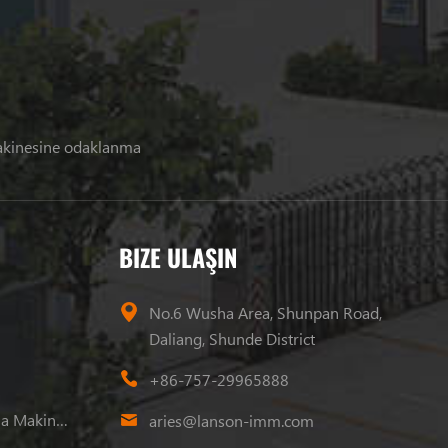
makinesine odaklanma
BIZE ULAŞIN
No.6 Wusha Area, Shunpan Road,
Daliang, Shunde District
+86-757-29965888
Plastik Enjeksiyon Kalıplama Makinesi
aries@lanson-imm.com