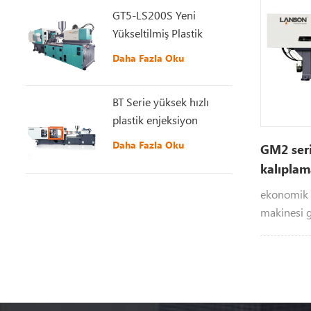
GT5-LS200S Yeni
Yükseltilmiş Plastik
Enjeksiyon Makinesi
Daha Fazla Oku
BT Serie yüksek hızlı
plastik enjeksiyon
kalıplama makinesi
Daha Fazla Oku
GM2 ser
kalıplam
ekonomik p
makinesi ge
tasarım