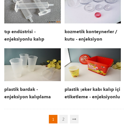
tıp endüstrisi -
kozmetik konteynerler /
enjeksiyonlu kalıp
kutu - enjeksiyon
makinası
kalıplama makinesi
plastik bardak -
plastik şeker kabı kalıp içi
enjeksiyon kalıplama
etiketleme - enjeksiyonlu
makinesi
kalıp makinası
2
1