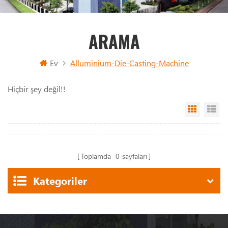
ARAMA
Ev
Alluminium-Die-Casting-Machine
Hiçbir şey değil!!
Grid Vi
Li
Toplamda
0
sayfaları
Kategoriler