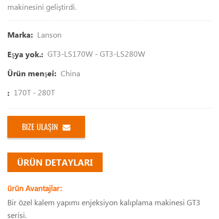
makinesini geliştirdi.
Lanson
Marka:
GT3-LS170W - GT3-LS280W
Eşya yok.:
China
Ürün menşei:
170T - 280T
:
BIZE ULAŞIN
ÜRÜN DETAYLARI
ürün Avantajlar:
Bir özel kalem yapımı enjeksiyon kalıplama makinesi GT3
serisi.