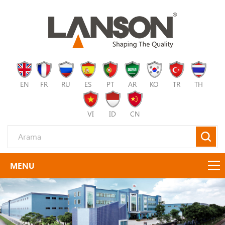
EN
FR
RU
ES
PT
AR
KO
TR
TH
VI
ID
CN