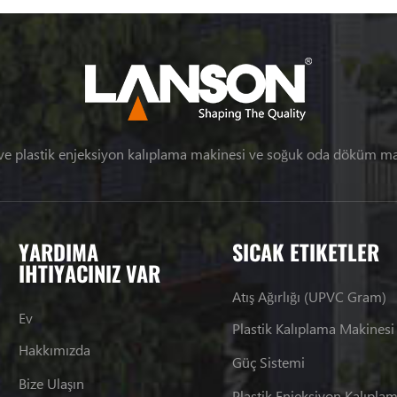
ve plastik enjeksiyon kalıplama makinesi ve soğuk oda döküm 
YARDIMA
SICAK ETIKETLER
IHTIYACINIZ VAR
Atış Ağırlığı (UPVC Gram)
Ev
Plastik Kalıplama Makinesi
Hakkımızda
Güç Sistemi
Bize Ulaşın