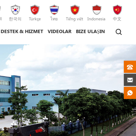
ا
한국의
Türkçe
ไทย
Tiếng việt
Indonesia
中文
DESTEK & HIZMET
VIDEOLAR
BIZE ULAŞIN
plastik enjeksiyon kalıplama makinesi