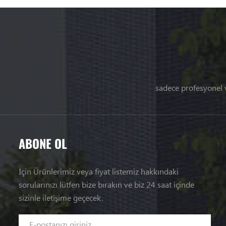
sadece profesyonel 
ABONE OL
İçin Ürünlerimiz veya fiyat listemiz hakkındaki
sorularınızı lütfen bize bırakın ve biz 24 saat içinde
sizinle iletişime geçecek.