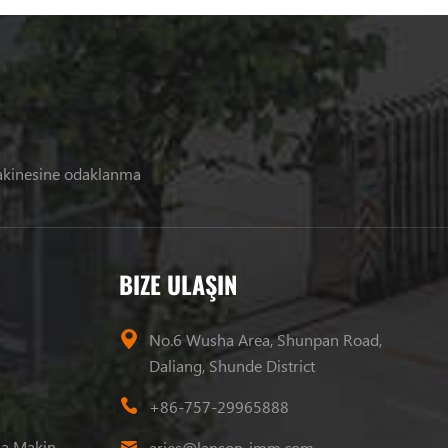
makinesine odaklanma
BIZE ULAŞIN
No.6 Wusha Area, Shunpan Road,
Daliang, Shunde District
+86-757-29965888
Plastik Enjeksiyon Kalıplama Makinesi
aries@lanson-imm.com