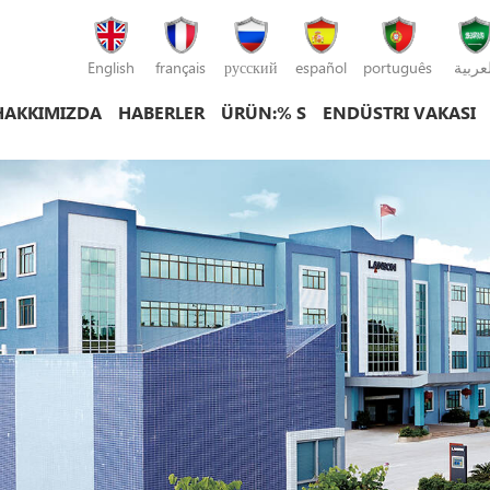
English
français
русский
español
português
لعربية
HAKKIMIZDA
HABERLER
ÜRÜN:% S
ENDÜSTRI VAKASI
plastik enjeksiyon kalıplama makinesi