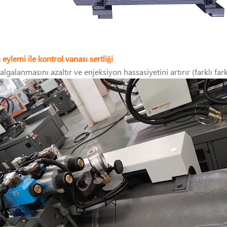
eylemi ile kontrol vanası sertliği
 dalgalanmasını azaltır ve enjeksiyon hassasiyetini artırır (farklı far