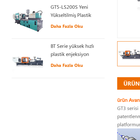
GT5-LS200S Yeni
Yükseltilmiş Plastik
Enjeksiyon Makinesi
Daha Fazla Oku
BT Serie yüksek hızlı
plastik enjeksiyon
kalıplama makinesi
Daha Fazla Oku
ÜRÜN
ürün Avant
GT3 serisi
patentlenm
platformunu