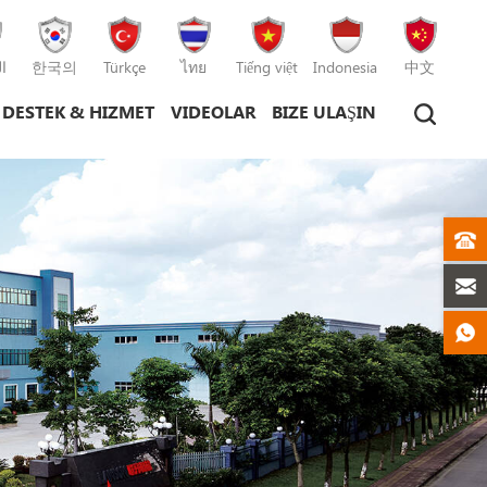
ا
한국의
Türkçe
ไทย
Tiếng việt
Indonesia
中文
DESTEK & HIZMET
VIDEOLAR
BIZE ULAŞIN
plastik enjeksiyon kalıplama makinesi