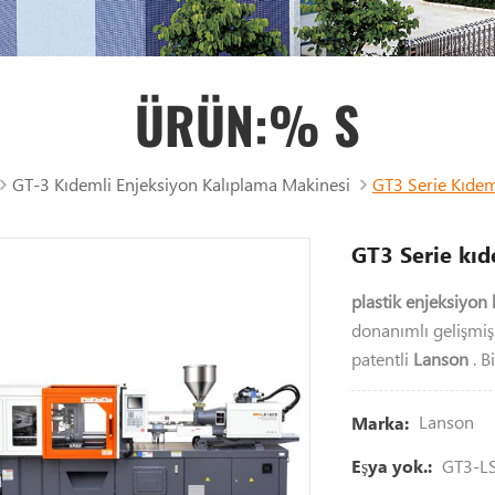
ÜRÜN:% S
GT-3 Kıdemli Enjeksiyon Kalıplama Makinesi
GT3 Serie Kıdem
GT3 Serie kıd
plastik enjeksiyon
donanımlı gelişmiş 
patentli
Lanson
. B
Lanson
Marka:
GT3-LS
Eşya yok.: