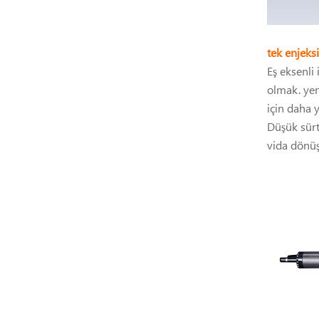
tek enjeksi
Eş eksenli 
olmak. yen
için daha 
Düşük sürtü
vida dönüş