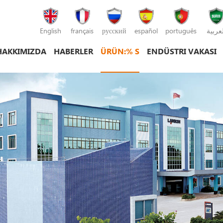
English
français
русский
español
português
لعربية
HAKKIMIZDA
HABERLER
ÜRÜN:% S
ENDÜSTRI VAKASI
plastik enjeksiyon kalıplama makinesi