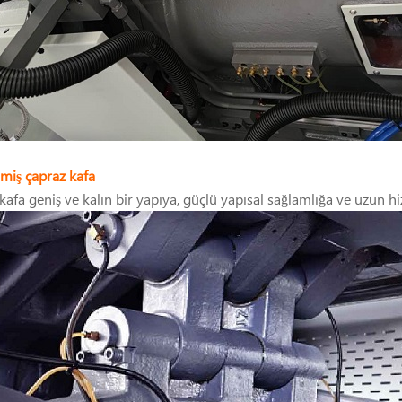
lmiş çapraz kafa
 kafa geniş ve kalın bir yapıya, güçlü yapısal sağlamlığa ve uzun 