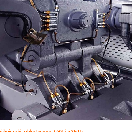
ilmiş sabit plaka tasarımı ( 60T ila 260T)