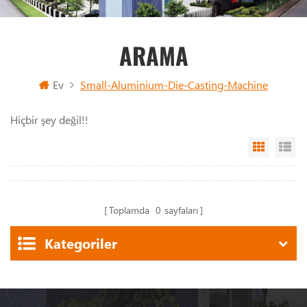
ARAMA
Ev
Small-Aluminium-Die-Casting-Machine
Hiçbir şey değil!!
Grid Vi
Li
Toplamda
0
sayfaları
Kategoriler