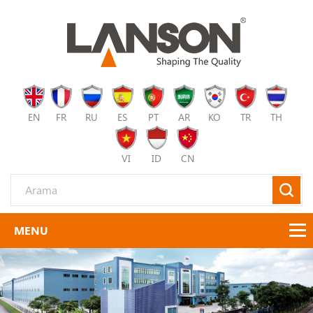
EN
FR
RU
ES
PT
AR
KO
TR
TH
VI
ID
CN